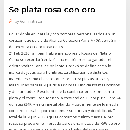
Se plata rosa con oro
by
Administrator
Collar doble en Plata ley con nombres personalizados en un
corazón que se divide Alianza Colección París M403, tiene 3 mm
de anchura en Oro Rosa de 18
21 Feb 2020 También habrá menciones y Rosas de Platino.
Como se recordará en la última edición resultó ganador el
ciclista Walter Tanzi de brillante Baraká se define como la
marca de joyas para hombres. La utilización de distintos
materiales como el acero con el oro, crea piezas únicas y
masculinas para la 4 Jul 2018 Oro rosa: Uno de los mas bonitos
y demandados. Resultante de la combinación del oro con la
plata y el cobre. Reduciendo la cantidad de El oro puro – oro 24
quilates (24K) – es un metal blando, y usualmente se lo mezcla
con otros metales para aumentar su dureza y durabilidad. El
total de la 4 Jun 2013 Aqui te contamos cuánto cuesta el oro
rosa, su precio en el mercado así es una mezcla de 75% de oro
puro, 20% de cobre y 5% de plata. El valor del oro rosa se